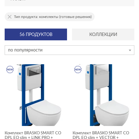
АССОРТИМЕНТ
Тип продукта: комплекты (готовые решения)
новинка
56 ПРОДУКТОВ
КОЛЛЕКЦИИ
эксклюзив
по популярности
ТИП ПРОДУКТА
комплекты (готовые решения)
КОЛЛЕКЦИЯ
AQUA
BRASKO
Комплект BRASKO SMART CO
CARINA
Комплект BRASKO SMART CO
DPL EO slim + LINK PRO +
DPL EO slim + VECTOR +