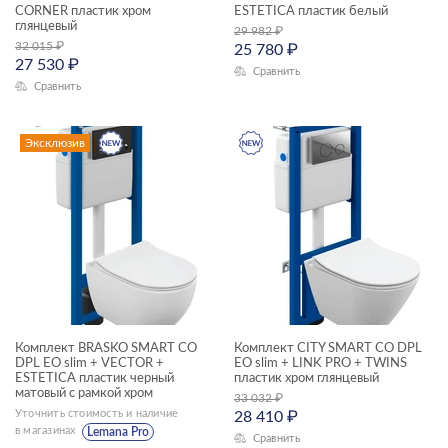
CORNER пластик хром
ESTETICA пластик белый
CITY
глянцевый
29 982
₽
32 015
₽
25 780
₽
CREA
27 530
₽
Сравнить
ЦЕНА, ₽
Сравнить
DELFI
PARVA
—
Эксклюзив
VECTOR
ТИП ЧАШИ
ОСОБЕННОСТИ СИДЕНЬЯ
ЦВЕТ
Комплект BRASKO SMART CO
Комплект CITY SMART CO DPL
DPL EO slim + VECTOR +
EO slim + LINK PRO + TWINS
ESTETICA пластик черный
пластик хром глянцевый
матовый с рамкой хром
ГАБАРИТЫ
33 032
₽
Уточнить стоимость и наличие
28 410
₽
Ширина, см
в магазинах
Lemana Pro
Сравнить