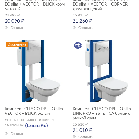
EO slim + VECTOR + BLICK хром
EO slim + VECTOR + CORNER
матовый
хром глянцевый
24 492
₽
25 915
₽
20 090
₽
21 260
₽
Сравнить
Сравнить
Эксклюзив
Комплект CITY CO DPL EO slim +
Комплект CITY CO DPL EO slim +
VECTOR + BLICK белый
LINK PRO + ESTETICA белый с
рамкой хром
Уточнить стоимость и наличие
25 610
₽
в магазинах
Lemana Pro
21 010
₽
Сравнить
Сравнить