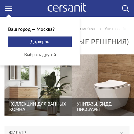
Москва
Главная
Продукты
Сантехника и мебель
Унитазы, биде,
Ваш город — Москва?
КОМПЛЕКТЫ (ГОТОВЫЕ РЕШЕНИЯ)
Да, верно
Выбрать другой
КОЛЛЕКЦИИ ДЛЯ ВАННЫХ
УНИТАЗЫ, БИДЕ,
КОМНАТ
ПИССУАРЫ
ФИЛЬТР