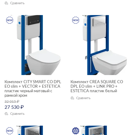
Сравнить
—
Длина, см
—
Высота, см
—
Глубина, см
—
Комплект CITY SMART CO DPL
Комплект CREA SQUARE CO
EO slim + VECTOR + ESTETICA
DPL EO slim + LINK PRO +
пластик черный матовый с
ESTETICA пластик белый
рамкой хром
Сравнить
32 015
₽
27 530
₽
Сравнить