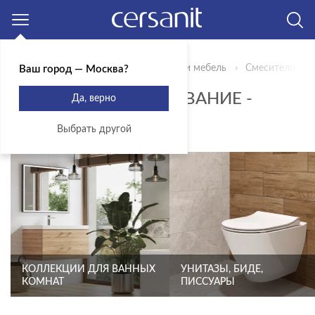
Москва
Главная
Продукты
Сантехника и мебель
Смесители для
Ваш город — Москва?
ДУШЕВОЕ ОБОРУДОВАНИЕ -
Да, верно
СТРАНИЦА 2
Выбрать другой
КОЛЛЕКЦИИ ДЛЯ ВАННЫХ
УНИТАЗЫ, БИДЕ,
КОМНАТ
ПИССУАРЫ