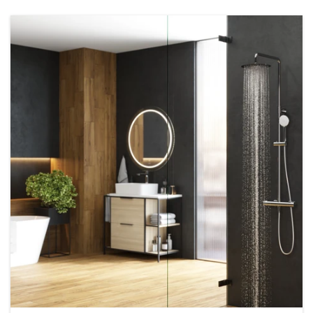
VIVO
КОЛИЧЕСТВО РЕЖИМОВ
1
3
5
МАТЕРИАЛ ШЛАНГА
нержавеющая сталь
ПВХ
ДЛИНА ШЛАНГА, СМ
150
180
200