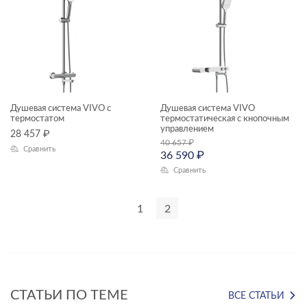
КОЛЛЕКЦИЯ
BRASKO
BRASKO BLACK
Душевая система VIVO с
Душевая система VIVO
CITY
термостатом
термостатическая с кнопочным
управлением
28 457
₽
FERRO
40 657
₽
Сравнить
36 590
₽
LARA
Сравнить
МАТЕРИАЛ
MODUO
1
2
NENO
ТИП ИЗЛИВА
ODRA
ДОП. КОМПЛЕКТАЦИЯ
OLIVA
смеситель термостатический
VIBE
СТАТЬИ ПО ТЕМЕ
ВСЕ СТАТЬИ