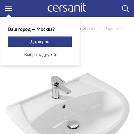
Москва
Главная
Продукты
Сантехника и мебель
Раковины и пь
Ваш город — Москва?
РАКОВИНА ERICA 65
Да, верно
Артикул: UM-ERI65/1
Выбрать другой