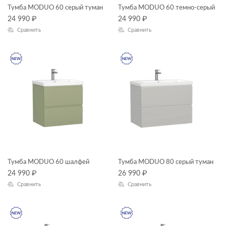
Тумба MODUO 60 серый туман
Тумба MODUO 60 темно-серый
24 990
₽
24 990
₽
Высота, см
Сравнить
Сравнить
—
Глубина, см
—
ЦВЕТ
КОЛЛЕКЦИЯ
Тумба MODUO 60 шалфей
Тумба MODUO 80 серый туман
24 990
₽
26 990
₽
Сравнить
Сравнить
CLASSIC