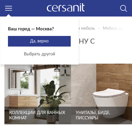
Москва
Главная
Продукты
Сантехника и мебель
Мебель для ва
Ваш город — Москва?
ТУМБЫ ПОД РАКОВИНУ С
Да, верно
ЯЩИКАМИ
Выбрать другой
КОЛЛЕКЦИИ ДЛЯ ВАННЫХ
УНИТАЗЫ, БИДЕ,
КОМНАТ
ПИССУАРЫ