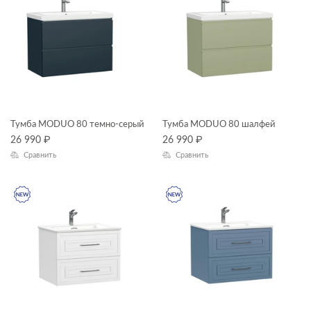
CLASSIC RIBBLE
LARA
MELAR
MODUO
ОСОБЕННОСТИ ТУМБ
COLOUR
Тумба MODUO 80 темно-серый
Тумба MODUO 80 шалфей
COMO
26 990
₽
26 990
₽
LOUNA
Сравнить
Сравнить