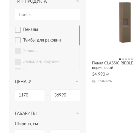
ТИП ПРОДУКТА
пеналы
тумбы для раковин
зеркала
зеркала-шкафчики
Пенал CLASSIC RIBBLE
коричневый
комплектующие для
34 990
₽
мебели
Сравнить
ЦЕНА, ₽
модули для тумбы
—
модули для шкафчиков
столешницы
ГАБАРИТЫ
шкафчики
Ширина, см