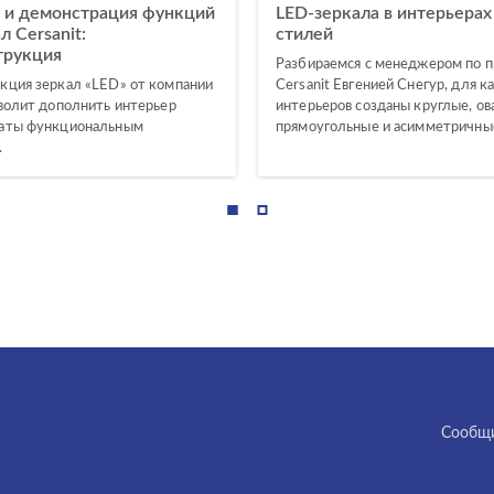
а и демонстрация функций
LED-зеркала в интерьерах
л Cersanit:
стилей
трукция
Разбираемся с менеджером по 
кция зеркал «LED» от компании
Cersanit Евгенией Снегур, для к
зволит дополнить интерьер
интерьеров созданы круглые, ов
наты функциональным
прямоугольные и асимметричные
.
Cообщи