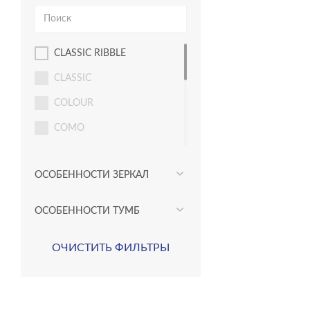
CLASSIC RIBBLE
CLASSIC
COLOUR
COMO
ECLIPSE
ОСОБЕННОСТИ ЗЕРКАЛ
LARA
LED
ОСОБЕННОСТИ ТУМБ
LOUNA
ОЧИСТИТЬ ФИЛЬТРЫ
MELAR
MODUO
STONE