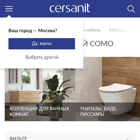
Москва
Главная
Продукты
Сантехника и мебель
Мебель для ва
Ваш город — Москва?
МЕБЕЛЬ ДЛЯ ВАННОЙ COMO
Да, верно
Выбрать другой
КОЛЛЕКЦИИ ДЛЯ ВАННЫХ
УНИТАЗЫ, БИДЕ,
КОМНАТ
ПИССУАРЫ
ФИЛЬТР