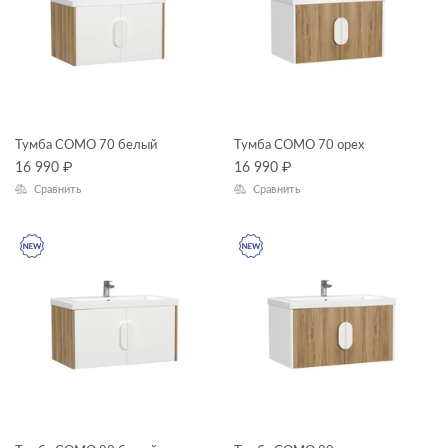
КОЛЛЕКЦИЯ
Тумба COMO 70 белый
Тумба COMO 70 орех
COMO
16 990
₽
16 990
₽
Сравнить
Сравнить
CLASSIC
CLASSIC RIBBLE
COLOUR
ECLIPSE
ОСОБЕННОСТИ ЗЕРКАЛ
LARA
LED
ОСОБЕННОСТИ ТУМБ
LOUNA