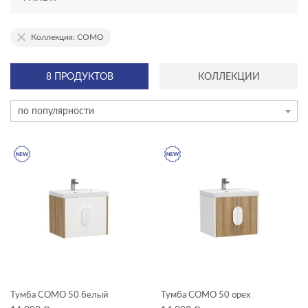
АССОРТИМЕНТ
Коллекция: COMO
новинка
8 ПРОДУКТОВ
КОЛЛЕКЦИИ
ТИП ПРОДУКТА
по популярности
тумбы для раковин
зеркала
зеркала-шкафчики
комплектующие для мебели
модули для тумбы
ЦЕНА, ₽
модули для шкафчиков
Тумба COMO 50 белый
Тумба COMO 50 орех
пеналы