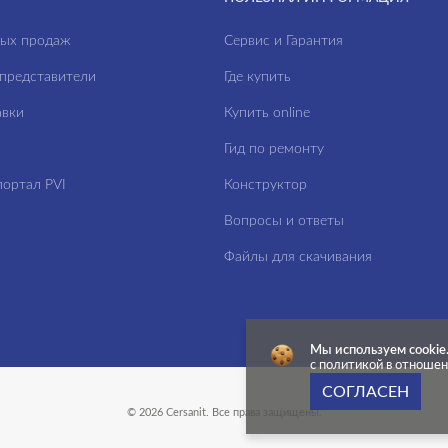
ных продаж
Сервис и Гарантия
представители
Где купить
авки
Купить online
Гид по ремонту
ортал PVI
Конструктор
Вопросы и ответы
Файлы для скачивания
Мы используем cookie
с политикой в отноше
СОГЛАСЕН
© 2026 Cersanit. Все права защищены.