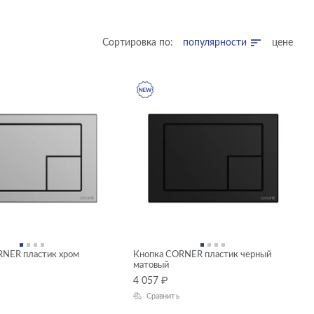
Сортировка по:
популярности
цене
RNER пластик хром
Кнопка CORNER пластик черный
матовый
4 057
₽
Сравнить