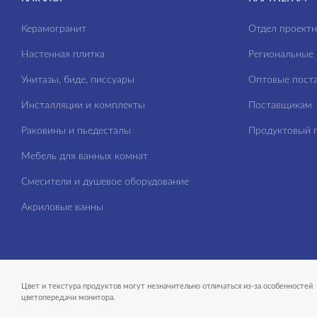
Керамогранит
Отдел проект
Настенная плитка
Региональные 
Унитазы, биде, писсуары
Оптовые пост
Инсталляции и комплекты
Поставщикам
Раковины и пьедесталы
Продуктовый п
Мебель для ванных комнат
Смесители и душевое оборудование
Акриловые ванны
Цвет и текстура продуктов могут незначительно отличаться из-за особенностей
цветопередачи монитора.