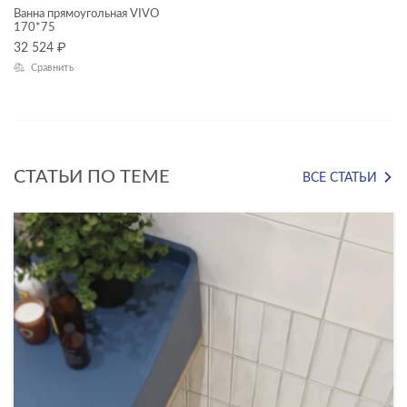
Ванна прямоугольная VIVO
—
170*75
32 524
₽
Длина, см
Сравнить
—
Высота, см
СТАТЬИ ПО ТЕМЕ
ВСЕ СТАТЬИ
—
Глубина, см
—
ЦВЕТ
КОЛЛЕКЦИЯ