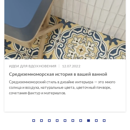
VIVO
COMO
CREA
LARA
|
ИДЕИ ДЛЯ ВДОХНОВЕНИЯ
12.07.2022
LORENA
Средиземноморская история в вашей ванной
ОСОБЕННОСТИ ВАННЫ
MIKA
Средиземноморский стиль в дизайне интерьера — это много
солнца и воздуха, натуральные цвета, цветочный пэчворк,
NIKE
МАТЕРИАЛ
сочетания фактур и материалов.
VIRGO