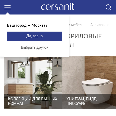
Москва
Главная
Продукты
Сантехника и мебель
Акриловые ва
Ваш город — Москва?
ПРЯМОУГОЛЬНЫЕ АКРИЛОВЫЕ
Да, верно
ВАННЫ - ОБЪЕМ 250 Л
Выбрать другой
КОЛЛЕКЦИИ ДЛЯ ВАННЫХ
УНИТАЗЫ, БИДЕ,
КОМНАТ
ПИССУАРЫ