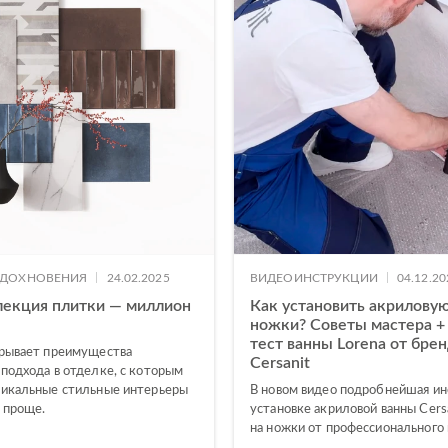
|
|
ВДОХНОВЕНИЯ
24.02.2025
ВИДЕОИНСТРУКЦИИ
04.12.20
лекция плитки — миллион
Как установить акриловую
ножки? Советы мастера +
тест ванны Lorena от бре
крывает преимущества
Cersanit
 подхода в отделке, с которым
никальные стильные интерьеры
В новом видео подробнейшая ин
ы проще.
установке акриловой ванны Cersa
на ножки от профессионального 