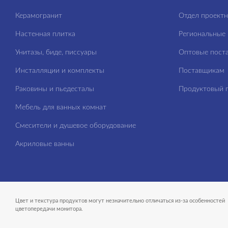
Керамогранит
Отдел проект
Настенная плитка
Региональные 
Унитазы, биде, писсуары
Оптовые пост
Инсталляции и комплекты
Поставщикам
Раковины и пьедесталы
Продуктовый п
Мебель для ванных комнат
Смесители и душевое оборудование
Акриловые ванны
Цвет и текстура продуктов могут незначительно отличаться из-за особенностей
цветопередачи монитора.