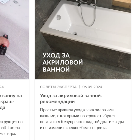
|
24
СОВЕТЫ ЭКСПЕРТА
06.09.2024
 ванну на
Уход за акриловой ванной:
 краш-
рекомендации
нда
Простые правила ухода за акриловыми
ваннами, с которыми поверхность будет
струкция по
оставаться безупречно гладкой долгие годы
nit Lorena
и не изменит снежно-белого цвета.
мастера.