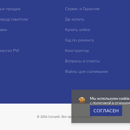
ных продаж
Сервис и Гарантия
представители
Где купить
авки
Купить online
Гид по ремонту
ортал PVI
Конструктор
Вопросы и ответы
Файлы для скачивания
Мы используем cookie
с политикой в отноше
СОГЛАСЕН
© 2026 Cersanit. Все права защищены.