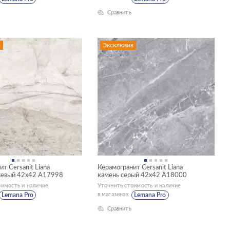
Сравнить
в
Эксклюзив
т Cersanit Liana
Керамогранит Cersanit Liana
жевый 42x42 A17998
камень серый 42x42 A18000
оимость и наличие
Уточнить стоимость и наличие
в магазинах
Lemana Pro
Lemana Pro
Сравнить