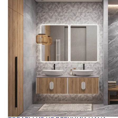
Практичность, долговечность, красота!
Настенная плитка — один из самых доступных и практич
материал выгодно отличается от аналогов.
Главные преимущества плитки формата 30х60 см
Достаточно крупный формат, раскрывающий красо
Прочная глазурь, обеспечивающая долговечную слу
Простота ухода — на плитке не образуется водный к