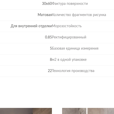
 узор на поверхности, чтобы он был естественным и объем
30x60
Фактура поверхности
 без потери эстетических свойств.
Матовая
Количество фрагментов рисунка
Для внутренней отделки
Морозостойкость
0.85
Ректифицированный
5
Базовая единица измерения
8
м2 в одной упаковке
22
Технология производства