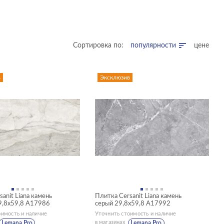
Сортировка по:
популярности
цене
в
Эксклюзив
anit Liana камень
Плитка Cersanit Liana камень
9,8x59,8 A17986
серый 29,8x59,8 A17992
оимость и наличие
Уточнить стоимость и наличие
в магазинах
Lemana Pro
Lemana Pro