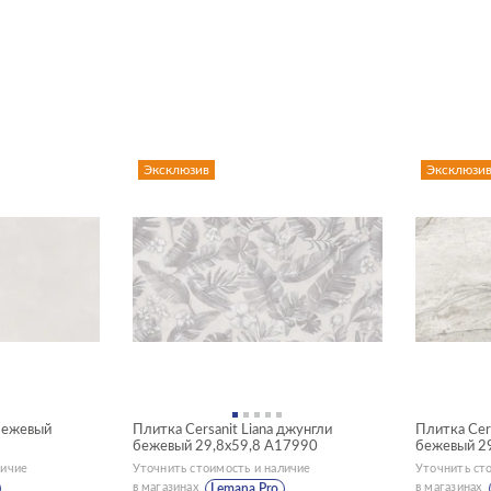
ств
ами умывальных и душевых зон, коробов под инсталляции
дит и в больших, и компактных санузлах
Эксклюзив
Эксклюзи
 бежевый
Плитка Cersanit Liana джунгли
Плитка Cers
бежевый 29,8x59,8 A17990
бежевый 2
личие
Уточнить стоимость и наличие
Уточнить ст
в магазинах
в магазинах
Lemana Pro