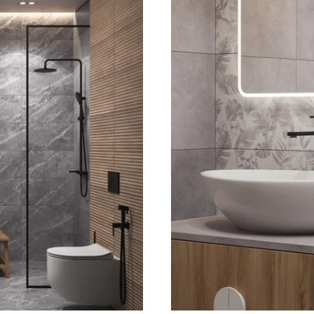
ных материалов. Она лёгкая и удобная в монтаже, просто р
ту рисунка
жбу
амень, если своевременно убирать капли воды