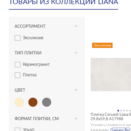
ТОВАРЫ ИЗ КОЛЛЕКЦИИ
LIANA
Плитка подходит для заполнения больших простран
Пропорции материала удачно соотносятся с габарит
АССОРТИМЕНТ
Плитка универсальна — она одинаково хорошо выгля
эксклюзив
Эксклюзив
ТИП ПЛИТКИ
керамогранит
плитка
ЦВЕТ
Плитка Cersanit Liana
ФОРМАТ ПЛИТКИ, СМ
29,8x59,8 A17988
Уточнить стоимость и на
30x60
в магазинах
Lemana Pro