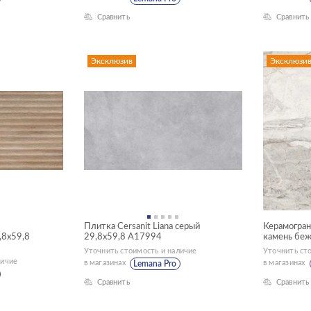
Сравнить
Сравнить
Эксклюзив
Эксклюзи
Плитка Cersanit Liana серый
Керамограни
,8x59,8
29,8x59,8 A17994
камень бе
Уточнить стоимость и наличие
Уточнить ст
личие
в магазинах
в магазинах
Lemana Pro
Сравнить
Сравнить