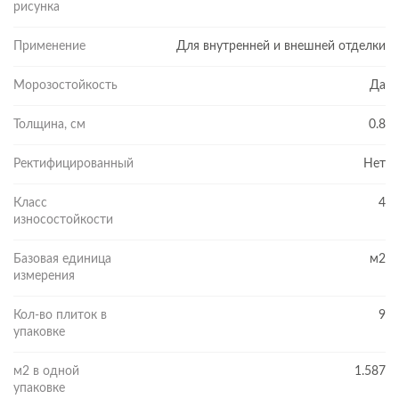
рисунка
Практичность, долговечность, красота!
Применение
Для внутренней и внешней отделки
Керамогранит — один из самых долговечных и практичных
материалов. Он удобен в монтаже, а формат 42х42 позволяет
Морозостойкость
Да
укладывать материал без помощи напарника.
Толщина, см
0.8
Главные преимущества керамогранита формата 42х42
Ректифицированный
Нет
Прочная глазурь, обеспечивающая долговечную службу
Простота ухода — на плитке не образуется водный камень,
Класс
4
износостойкости
если своевременно убирать капли воды
Плитка с универсальным рисунком подходит для
Базовая единица
м2
заполнения больших пространств
измерения
Пропорции материала удачно соотносятся с габаритами
Кол-во плиток в
9
стандартных ванных комнат
упаковке
Плитка универсальна — она одинаково хорошо выглядит и
в больших, и компактных санузлах
м2 в одной
1.587
упаковке