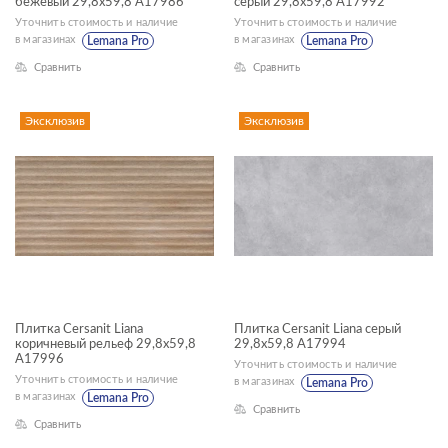
бежевый 29,8x59,8 A17986
серый 29,8x59,8 A17992
ДИЗАЙН
Уточнить стоимость и наличие
Уточнить стоимость и наличие
в магазинах
в магазинах
Lemana Pro
Lemana Pro
КОЛЛЕКЦИЯ
Сравнить
Сравнить
Liana
Эксклюзив
Эксклюзив
НАЗНАЧЕНИЕ
Стена
Универсальный
ПРИМЕНЕНИЕ
Плитка Cersanit Liana
Плитка Cersanit Liana серый
ФАКТУРА ПОВЕРХНОСТИ
коричневый рельеф 29,8x59,8
29,8x59,8 A17994
A17996
Уточнить стоимость и наличие
Уточнить стоимость и наличие
в магазинах
Lemana Pro
ТИП ПОВЕРХНОСТИ
в магазинах
Lemana Pro
Сравнить
Сравнить
МАТЕРИАЛ