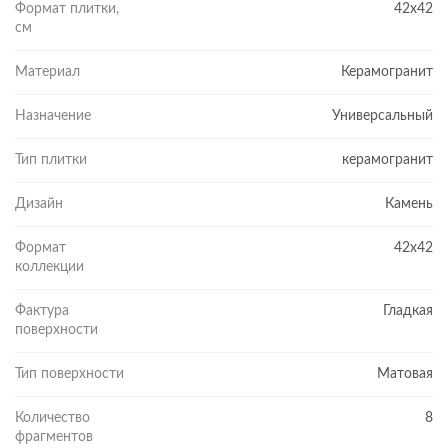
становится максимально простым.
Формат плитки,
42x42
см
Высокоточная цифровая печать детально прорисовывает узор
на поверхности, чтобы он был естественным и объемным. А
Материал
Керамогранит
сверхпрочная глазурь защищает рисунок от выцветания и
истирания, поэтому плитка служит годами без потери
Назначение
Универсальный
эстетических свойств.
Тип плитки
керамогранит
Дизайн
Камень
Формат
42x42
коллекции
Фактура
Гладкая
поверхности
Тип поверхности
Матовая
Количество
8
фрагментов