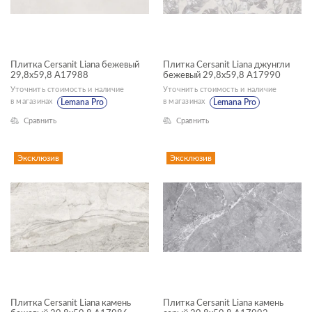
ЦВЕТ
Плитка Cersanit Liana бежевый
Плитка Cersanit Liana джунгли
29,8x59,8 A17988
бежевый 29,8x59,8 A17990
ФОРМАТ ПЛИТКИ, СМ
Уточнить стоимость и наличие
Уточнить стоимость и наличие
в магазинах
в магазинах
Lemana Pro
Lemana Pro
30x60
Сравнить
Сравнить
42x42
Эксклюзив
Эксклюзив
ГАБАРИТЫ
Ширина, см
—
Длина, см
—
Плитка Cersanit Liana камень
Плитка Cersanit Liana камень