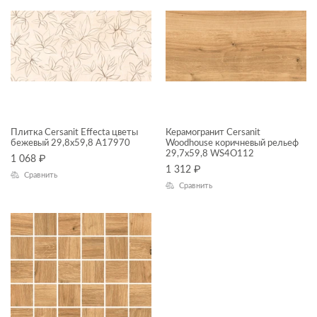
30x60
ГАБАРИТЫ
Ширина, см
—
Длина, см
Плитка Cersanit Effecta цветы
Керамогранит Cersanit
бежевый 29,8x59,8 A17970
Woodhouse коричневый рельеф
29,7x59,8 WS4O112
1 068
₽
—
1 312
₽
Сравнить
Сравнить
ДИЗАЙН
КОЛЛЕКЦИЯ
Effecta
Effecta jungle