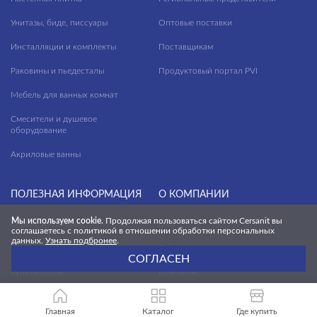
Унитазы, биде, писсуары
Оптовые поставки
Инсталляции и комплекты
Поставщикам
Раковины и пьедесталы
Продуктовый портал PVI
Мебель для ванных комнат
Смесители и душевое
оборудование
Акриловые ванны
ПОЛЕЗНАЯ ИНФОРМАЦИЯ
О КОМПАНИИ
Мы используем cookie.
Продолжая пользоваться сайтом Cersanit вы
Сервис и Гарантия
Блог
соглашаетесь с политикой в отношении обработки персональных
данных.
Узнать подбронее
.
Где купить
О бренде
СОГЛАСЕН
Купить online
Контакты
Гид по ремонту
Карьера
Главная
Каталог
Где купить