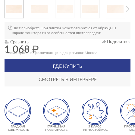
Цвет приобретенной плитки может отличаться от образца на
экране монитора из-за особенностей цветопередачи.
Поделиться
Сравнить
1 068
₽
Рекомендованная розничная цена для региона: Москва
ГДЕ КУПИТЬ
СМОТРЕТЬ В ИНТЕРЬЕРЕ
ГЛАДКАЯ
ГЛЯНЦЕВАЯ
5 КЛАСС
ПРОСТ
ПОВЕРХНОСТЬ
ПОВЕРХНОСТЬ
ПЯТНОСТОЙКОСТИ
УХО