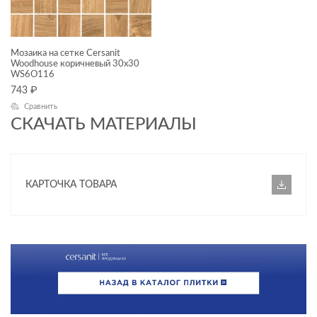
Lofthouse mix
Woodhouse
Мозаика на сетке Cersanit
НАЗНАЧЕНИЕ
Woodhouse коричневый 30x30
WS6O116
743
₽
Стена
Сравнить
Универсальный
СКАЧАТЬ МАТЕРИАЛЫ
КОММЕРЧЕСКИЕ ПОМЕЩЕНИЯ
КАРТОЧКА ТОВАРА
Внутренняя отделка
Коридор
Лестницы
Лифтовые зоны