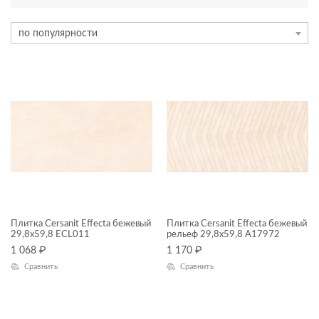
ТИП ПЛИТКИ
по популярности
керамогранит
мозаика на сетке
плитка
ЦЕНА, ₽
—
ЦВЕТ
Плитка Cersanit Effecta бежевый
Плитка Cersanit Effecta бежевый
29,8x59,8 ECL011
рельеф 29,8x59,8 A17972
1 068
₽
1 170
₽
Сравнить
Сравнить
ФОРМАТ ПЛИТКИ, СМ
30x30