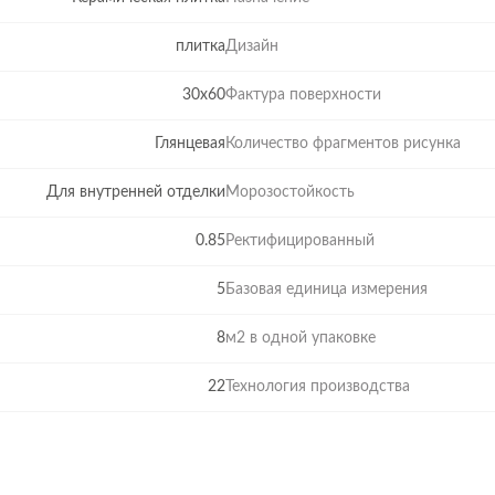
плитка
Дизайн
30x60
Фактура поверхности
Глянцевая
Количество фрагментов рисунка
Для внутренней отделки
Морозостойкость
0.85
Ректифицированный
5
Базовая единица измерения
8
м2 в одной упаковке
22
Технология производства