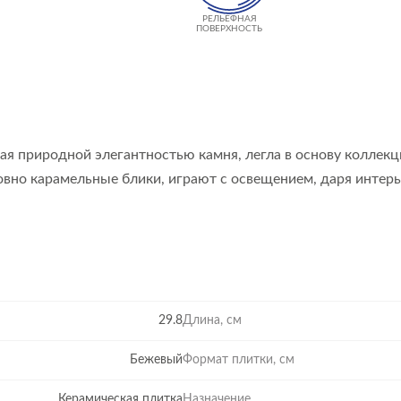
РЕЛЬЕФНАЯ
ПОВЕРХНОСТЬ
я природной элегантностью камня, легла в основу коллекци
овно карамельные блики, играют с освещением, даря интерь
29.8
Длина, см
Бежевый
Формат плитки, см
Керамическая плитка
Назначение