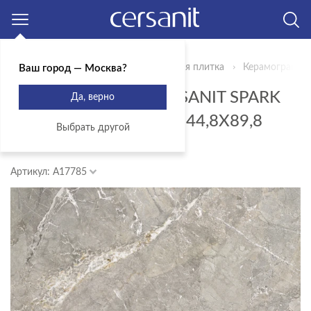
Москва
Главная
Продукты
Керамическая плитка
Керамогранит C
Ваш город — Москва?
КЕРАМОГРАНИТ CERSANIT SPARK
Да, верно
СЕРЫЙ РЕКТИФИКАТ 44,8X89,8
Выбрать другой
A17785
Артикул: A17785