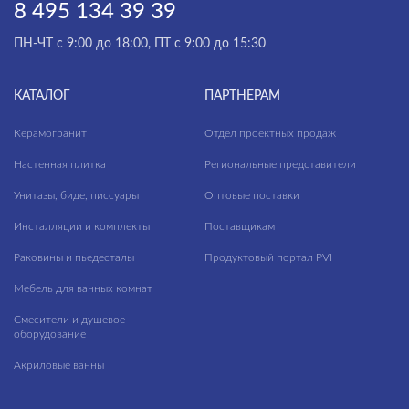
Лоджии
8 495 134 39 39
МАТЕРИАЛ
Спальня
ПН-ЧТ с 9:00 до 18:00, ПТ с 9:00 до 15:30
Террасы
КАТАЛОГ
ПАРТНЕРАМ
Керамогранит
Отдел проектных продаж
Настенная плитка
Региональные представители
Унитазы, биде, писсуары
Оптовые поставки
Инсталляции и комплекты
Поставщикам
Раковины и пьедесталы
Продуктовый портал PVI
Мебель для ванных комнат
Смесители и душевое
оборудование
Акриловые ванны