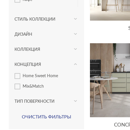
коридоры
СТИЛЬ КОЛЛЕКЦИИ
сауна
спальня
ДИЗАЙН
террасы/балконы
КОЛЛЕКЦИЯ
КОНЦЕПЦИЯ
Home Sweet Home
Mix&Match
ТИП ПОВЕРХНОСТИ
ОЧИСТИТЬ ФИЛЬТРЫ
CONC