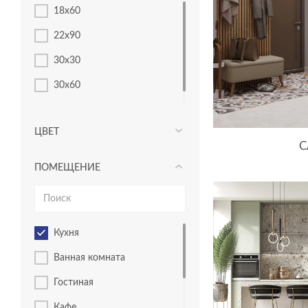
18x60
22x90
30x30
30х60
42х42
ЦВЕТ
C
ПОМЕЩЕНИЕ
кухня
ванная комната
гостиная
кафе