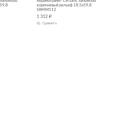
 Sandwood
Керамогранит Cersanit Sandwood
59,8
коричневый рельеф 18,5x59,8
SW4M112
1 312
₽
Сравнить