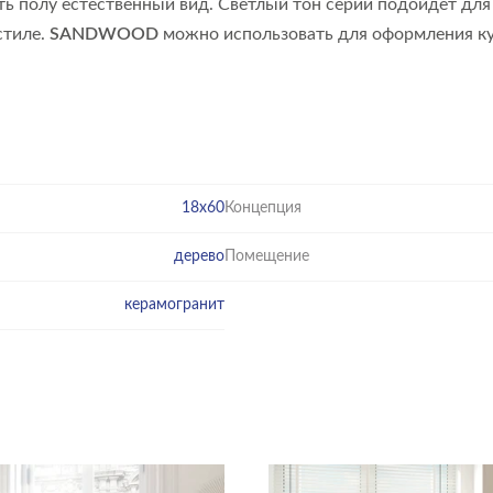
ть полу естественный вид. Светлый тон серии подойдёт дл
стиле.
SANDWOOD
можно использовать для оформления кух
18x60
Концепция
дерево
Помещение
керамогранит