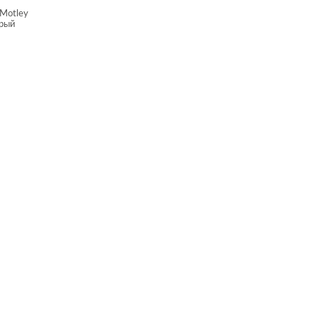
 Motley
ерый