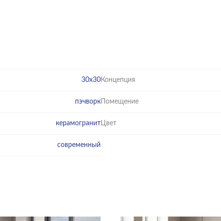
30x30
Концепция
пэчворк
Помещение
керамогранит
Цвет
современный