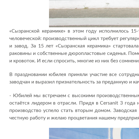
«Сызранской керамике» в этом году исполнилось 15-
человеческой: производственный цикл требует регулярн
и завод. За 15 лет «Сызранская керамика» стартовал
раковины и собственные дюропластовые сиденья. Поме
и кровоток. И если спросить, многие из них без сомнени
В праздновании юбилея приняли участие все сотрудни
заводчан и выразил признательность за преданную и ка
- Юбилей мы встречаем с высокими производственным
остаётся лидером в отрасли. Придя в Cersanit 3 года 
производство успело стать вторым домом. Заводская 
честную работу и желаю процветания нашему предпри