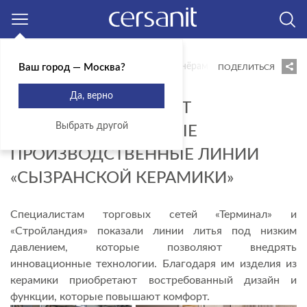
Москва
Главная
Блог
Новости
Партнёрам Cersanit представил
Ваш город — Москва?
ПОДЕЛИТЬСЯ
11.11.2024
Да, верно
ПАРТНЁРАМ CERSANIT
Выбрать другой
ПРЕДСТАВИЛИ НОВЫЕ
ПРОИЗВОДСТВЕННЫЕ ЛИНИИ
«СЫЗРАНСКОЙ КЕРАМИКИ»
Специалистам торговых сетей «Терминал» и
«Стройландия» показали линии литья под низким
давлением, которые позволяют внедрять
инновационные технологии. Благодаря им изделия из
керамики приобретают востребованный дизайн и
функции, которые повышают комфорт.