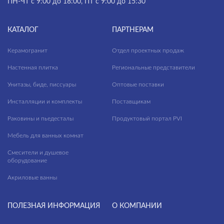
ПН-ЧТ с 9:00 до 18:00, ПТ с 9:00 до 15:30
КАТАЛОГ
ПАРТНЕРАМ
Керамогранит
Отдел проектных продаж
Настенная плитка
Региональные представители
Унитазы, биде, писсуары
Оптовые поставки
Инсталляции и комплекты
Поставщикам
Раковины и пьедесталы
Продуктовый портал PVI
Мебель для ванных комнат
Смесители и душевое
оборудование
Акриловые ванны
ПОЛЕЗНАЯ ИНФОРМАЦИЯ
О КОМПАНИИ