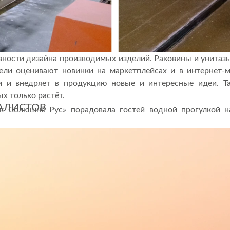
вности дизайна производимых изделий. Раковины и унитазы
ели оценивают новинки на маркетплейсах и в интернет-ма
ии и внедряет в продукцию новые и интересные идеи. Т
ых только растёт.
ИАЛИСТОВ
к Солюшнс Рус» порадовала гостей водной прогулкой на