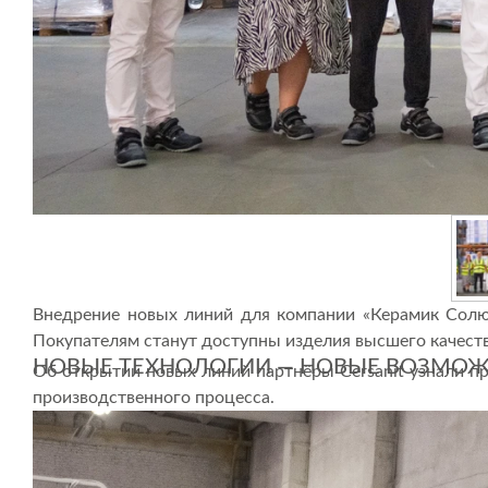
Внедрение новых линий для компании «Керамик Солюш
Покупателям станут доступны изделия высшего качеств
НОВЫЕ ТЕХНОЛОГИИ — НОВЫЕ ВОЗМО
Об открытии новых линий партнёры Cersanit узнали пр
производственного процесса.