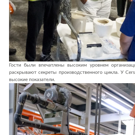
Гости были впечатлены высоким уровнем организац
раскрывают секреты производственного цикла. У Cersa
высокие показатели.