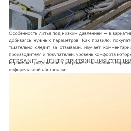
Особенность литья под низким давлением — в вариати
добиваясь нужных параметров. Как правило, покупат
тщательно следит за отзывами, изучает комментар
производителя и покупателей, уровень комфорта котор
CERSANIT — ЦЕНТР ПРИТЯЖЕНИЯ СПЕЦ
В рамках трёхдневной программы компания «Керами
неформальной обстановке.