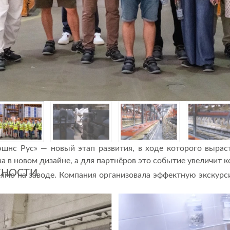
нс Рус» — новый этап развития, в ходе которого вырас
а в новом дизайне, а для партнёров это событие увеличит 
ЖНОСТИ
ямо на заводе. Компания организовала эффектную экскурс