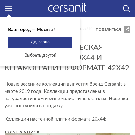
Москва
Главная
Блог
Новости
Новинка! Керамическая плитка 
Ваш город — Москва?
ПОДЕЛИТЬСЯ
12.03.2019
Да, верно
НОВИНКА! КЕРАМИЧЕСКАЯ
Выбрать другой
ПЛИТКА ФОРМАТА 20Х44 И
КЕРАМОГРАНИТ В ФОРМАТЕ 42Х42
Новые весенние коллекции выпустил бренд Cersanit в
марте 2019 года. Коллекции представлены в
натуралистичном и минималистичных стилях. Новинки
уже поступили в продажу.
Коллекции настенной плитки формата 20х44:
BOTANICA