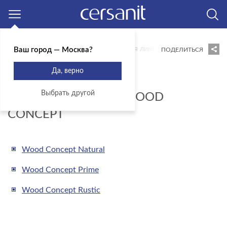
Москва
Главная
Блог
Новости
Новая линейка керамогранита
Ваш город — Москва?
ПОДЕЛИТЬСЯ
02.09.2019
Да, верно
НОВАЯ ЛИНЕЙКА
Выбрать другой
КЕРАМОГРАНИТА - WOOD
CONCEPT
Wood Concept Natural
Wood Concept Prime
Wood Concept Rustic