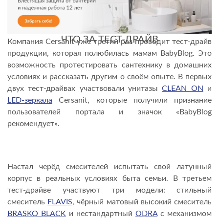
ЧТО ЗА ТЕСТ-ДРАЙВ
Компания Cersanit уже третий раз проводит тест-драйв
продукции, которая полюбилась мамам BabyBlog. Это
возможность протестировать сантехнику в домашних
условиях и рассказать другим о своём опыте. В первых
двух тест-драйвах участвовали унитазы
CLEAN ON
и
LED-зеркала
Cersanit, которые получили признание
пользователей портала и значок «BabyBlog
рекомендует».
Настал черёд смесителей испытать свой латунный
корпус в реальных условиях быта семьи. В третьем
тест-драйве участвуют три модели: стильный
смеситель
FLAVIS
, чёрный матовый высокий смеситель
BRASKO BLACK
и нестандартный
ODRA
с механизмом