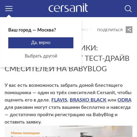
Москва
Главная
Блог
Новости
Мамины помощники: Cersanit зап
Ваш город — Москва?
ПОДЕЛИТЬСЯ
21.04.2022
Да, верно
МАМИНЫ ПОМОЩНИКИ:
Выбрать другой
CERSANIT ЗАПУСКАЕТ ТЕСТ-ДРАЙВ
СМЕСИТЕЛЕЙ НА BABYBLOG
У вас есть возможность забрать домой блестящего
помощника — один из трёх смесителей Cersanit, чтобы
оценить его в деле.
FLAVIS
,
BRASKO BLACK
или
ODRA
для раковин могут стать вашими бесплатно и навсегда
— достаточно пройти регистрацию на BabyBlog и
оставить заявку.