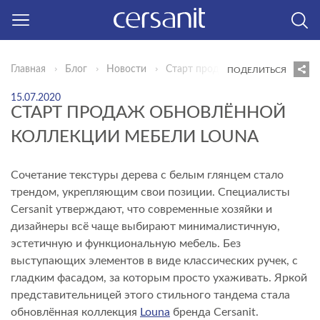
Москва
Главная
Блог
Новости
Старт продаж обновлённой колл
Ваш город — Москва?
ПОДЕЛИТЬСЯ
15.07.2020
Да, верно
СТАРТ ПРОДАЖ ОБНОВЛЁННОЙ
Выбрать другой
КОЛЛЕКЦИИ МЕБЕЛИ LOUNA
Сочетание текстуры дерева с белым глянцем стало
трендом, укрепляющим свои позиции. Специалисты
Cersanit утверждают, что современные хозяйки и
дизайнеры всё чаще выбирают минималистичную,
эстетичную и функциональную мебель. Без
выступающих элементов в виде классических ручек, с
гладким фасадом, за которым просто ухаживать. Яркой
представительницей этого стильного тандема стала
обновлённая коллекция
Louna
бренда Cersanit.