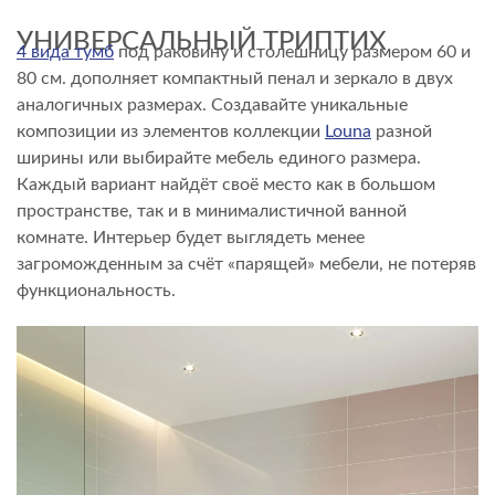
УНИВЕРСАЛЬНЫЙ ТРИПТИХ
4 вида тумб
под раковину и столешницу размером 60 и
80 см. дополняет компактный пенал и зеркало в двух
аналогичных размерах. Создавайте уникальные
композиции из элементов коллекции
Louna
разной
ширины или выбирайте мебель единого размера.
Каждый вариант найдёт своё место как в большом
пространстве, так и в минималистичной ванной
комнате. Интерьер будет выглядеть менее
загроможденным за счёт «парящей» мебели, не потеряв
функциональность.