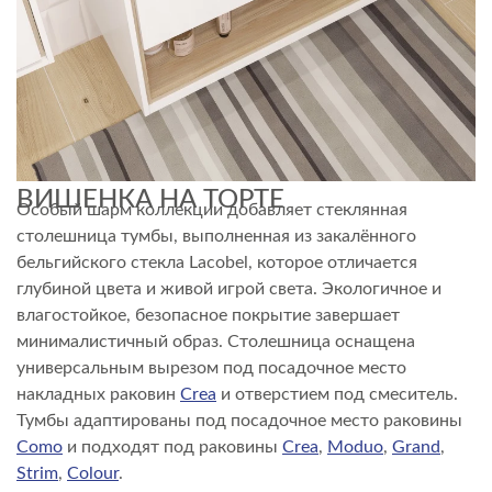
ВИШЕНКА НА ТОРТЕ
Особый шарм коллекции добавляет стеклянная
столешница тумбы, выполненная из закалённого
бельгийского стекла Lacobel, которое отличается
глубиной цвета и живой игрой света. Экологичное и
влагостойкое, безопасное покрытие завершает
минималистичный образ. Столешница оснащена
универсальным вырезом под посадочное место
накладных раковин
Crea
и отверстием под смеситель.
Тумбы адаптированы под посадочное место раковины
Como
и подходят под раковины
Crea
,
Moduo
,
Grand
,
Strim
,
Colour
.