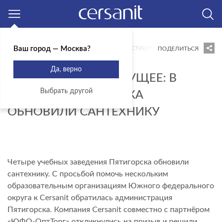
Москва
Главная
Блог
Новости
Инвестиции в будущее: в школа
Ваш город — Москва?
ПОДЕЛИТЬСЯ
21.10.2021
Да, верно
ИНВЕСТИЦИИ В БУДУЩЕЕ: В
Выбрать другой
ШКОЛАХ ПЯТИГОРСКА
ОБНОВИЛИ САНТЕХНИКУ
Четыре учебных заведения Пятигорска обновили
сантехнику. С просьбой помочь нескольким
образовательным организациям Южного федерального
округа к Cersanit обратилась администрация
Пятигорска. Компания Cersanit совместно с партнёром
«ЮФО-ОптТорг» откликнулись на призыв и решили