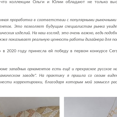
, что коллекции Ольги и Юлии обладают не только вы
нная проработка в соответствии с популярными рыночными
ентов. Это позволяет будущим специалистам рынка увидет
еских изделий. На наш взгляд, это очень важно, ведь подоб
кже показывает реальную ценность работы дизайнера для п
в 2020 году принесла ей победу в первом конкурсе Cersa
оме западных орнаментов есть ещё и прекрасное русское н
мическом заводе". На практику я пришла со своим виден
нести корректировки, благодаря которым мой замысел рас