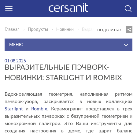
Главная
Продукты
Новинки
Выразительные пэчворк-нови
ПОДЕЛИТЬСЯ
МЕНЮ
САНИТАРНЫЙ ФАРФОР И ОБОРУДОВАНИЕ ДЛЯ ВАНН
01.08.2025
CERSANIT
ВЫРАЗИТЕЛЬНЫЕ ПЭЧВОРК-
НОВИНКИ: STARLIGHT И ROMBIX
КЕРАМИЧЕСКАЯ ПЛИТКА CERSANIT
САНИТАРНЫЙ ФАРФОР И ОБОРУДОВАНИЕ ДЛЯ ВАНН
MITO
Вдохновляющая геометрия, наполненная ритмом
пэчворк-узора, раскрывается в новых коллекциях
КЕРАМИЧЕСКАЯ ПЛИТКА MITO
Starlight
и
Rombix
. Керамогранит представлен в трех
АКЦИИ
выразительных пэчворках с безупречной геометрией и
монохромной палитрой. Это Ваши инструменты для
НОВИНКИ
создания настроения в доме, где царит баланс
СОЗДАЙ СВОЕ ПРОСТРАНСТВО