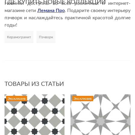
ГДЕ КУПИТЬ НОВЫЕ КОЛЛЕКЦИИ
Новинки доступны во всех розничных и интернет-
магазине сети
Лемана Про
. Подарите своему интерьеру
пэчворк и наслаждайтесь практичной красотой долгие
годы!
Керамогранит
Пэчворк
Развернуть
ТОВАРЫ ИЗ СТАТЬИ
Эксклюзив
Эксклюзив