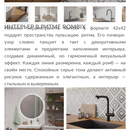
ИНТЕРЬЕР В РИТМЕ ROMBIX
Новинки керамогранита Rombix в формате 42х42
подарят пространству пульсацию ритма. Его пэчворк-
узор словно танцует в такт с декоративными
элементами и предметами наполнения интерьера,
создавая динамичный, но гармоничный визуальный
эффект. Каждая линия размеренна, каждый ромб — на
своём месте. Спокойные серые тона делают активный
рисунок сдержанным и элегантным, а интерьер —
стильным и выверенным.