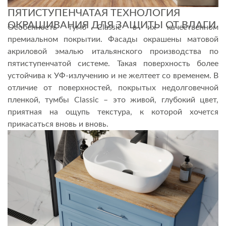
ПЯТИСТУПЕНЧАТАЯ ТЕХНОЛОГИЯ
ОКРАШИВАНИЯ ДЛЯ ЗАЩИТЫ ОТ ВЛАГИ
Особенность тумб Classic в их качественном
премиальном покрытии. Фасады окрашены матовой
акриловой эмалью итальянского производства по
пятиступенчатой системе. Такая поверхность более
устойчива к УФ-излучению и не желтеет со временем. В
отличие от поверхностей, покрытых недолговечной
пленкой, тумбы Classic – это живой, глубокий цвет,
приятная на ощупь текстура, к которой хочется
прикасаться вновь и вновь.