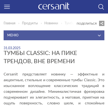
Главная
Продукты
Новинки
Тумбы Classic: На пике тре
ПОДЕЛИТЬСЯ
МЕНЮ
САНИТАРНЫЙ ФАРФОР И ОБОРУДОВАНИЕ ДЛЯ ВАНН
31.03.2025
CERSANIT
ТУМБЫ CLASSIC: НА ПИКЕ
ТРЕНДОВ, ВНЕ ВРЕМЕНИ
КЕРАМИЧЕСКАЯ ПЛИТКА CERSANIT
САНИТАРНЫЙ ФАРФОР И ОБОРУДОВАНИЕ ДЛЯ ВАНН
MITO
Cersanit представляет новинку — эффектные и
акцентные, стильные и современные тумбы Classic. Это
КЕРАМИЧЕСКАЯ ПЛИТКА MITO
изысканное воплощение классических традиций в
АКЦИИ
современном дизайне. Минималистичная фрезеровка
подчеркивает их элегантность, а матовая, приятная на
НОВИНКИ
ощупь поверхность, словно шелк, и спокойные
СОЗДАЙ СВОЕ ПРОСТРАНСТВО