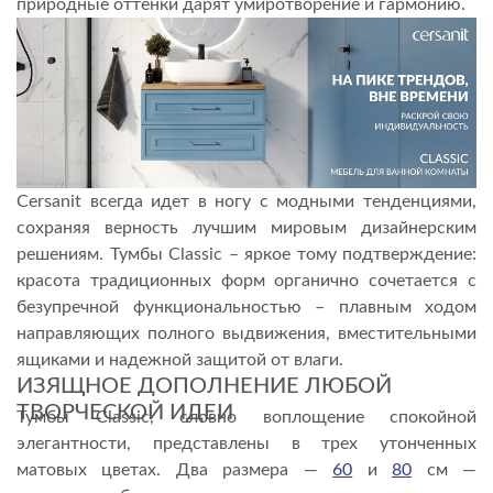
природные оттенки дарят умиротворение и гармонию.
СЕРВИС И ГАРАНТИЯ
Cersanit всегда идет в ногу с модными тенденциями,
сохраняя верность лучшим мировым дизайнерским
решениям. Тумбы Classic – яркое тому подтверждение:
красота традиционных форм органично сочетается с
безупречной функциональностью – плавным ходом
направляющих полного выдвижения, вместительными
ящиками и надежной защитой от влаги.
ИЗЯЩНОЕ ДОПОЛНЕНИЕ ЛЮБОЙ
ТВОРЧЕСКОЙ ИДЕИ
Тумбы Classic, словно воплощение спокойной
элегантности, представлены в трех утонченных
матовых цветах. Два размера —
60
и
80
см —