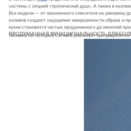
системы с опцией «тропический душ». А также в колле
Все модели — от лаконичного смесителя на раковину д
изливов создают ощущение завершенности образа и про
кухне становится частью продуманного до мелочей про
ПРОДУМАННАЯ ФУНКЦИОНАЛЬНОСТЬ ДЛЯ БОЛ
Технологии, которые Cersanit реализует при разработ