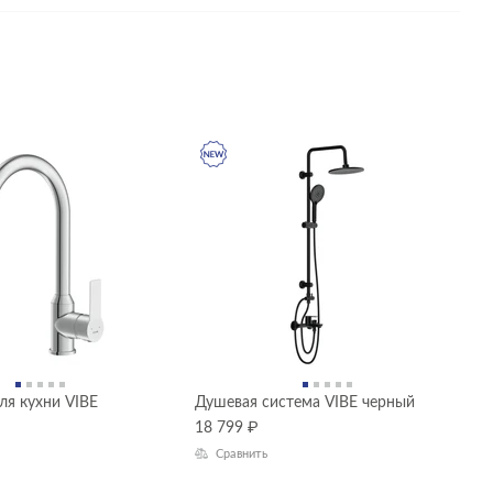
ля кухни VIBE
Душевая система VIBE черный
Д
18 799
₽
1
Сравнить