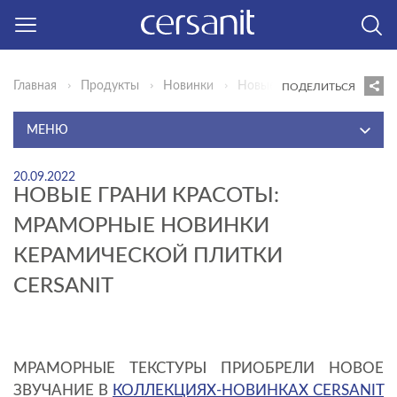
Главная
Продукты
Новинки
Новые грани красоты: Мра
ПОДЕЛИТЬСЯ
МЕНЮ
САНИТАРНЫЙ ФАРФОР И ОБОРУДОВАНИЕ ДЛЯ ВАНН
20.09.2022
CERSANIT
НОВЫЕ ГРАНИ КРАСОТЫ:
МРАМОРНЫЕ НОВИНКИ
КЕРАМИЧЕСКАЯ ПЛИТКА CERSANIT
КЕРАМИЧЕСКОЙ ПЛИТКИ
САНИТАРНЫЙ ФАРФОР И ОБОРУДОВАНИЕ ДЛЯ ВАНН
MITO
CERSANIT
КЕРАМИЧЕСКАЯ ПЛИТКА MITO
АКЦИИ
НОВИНКИ
МРАМОРНЫЕ ТЕКСТУРЫ ПРИОБРЕЛИ НОВОЕ
ЗВУЧАНИЕ В
КОЛЛЕКЦИЯХ-НОВИНКАХ CERSANIT
СОЗДАЙ СВОЕ ПРОСТРАНСТВО