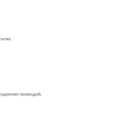
талях.
озданная природой.