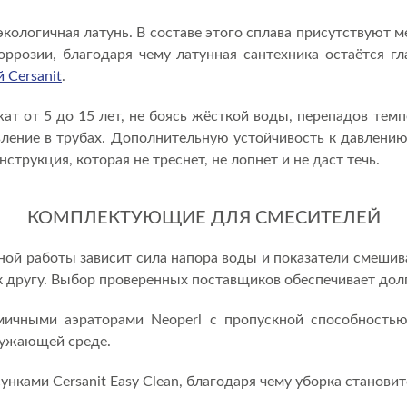
кологичная латунь. В составе этого сплава присутствуют 
оррозии, благодаря чему латунная сантехника остаётся гл
 Cersanit
.
жат от 5 до 15 лет, не боясь жёсткой воды, перепадов те
вление в трубах. Дополнительную устойчивость к давлени
струкция, которая не треснет, не лопнет и не даст течь.
КОМПЛЕКТУЮЩИЕ ДЛЯ СМЕСИТЕЛЕЙ
ной работы зависит сила напора воды и показатели смешив
 другу. Выбор проверенных поставщиков обеспечивает долги
ичными аэраторами Neoperl с пропускной способностью
ружающей среде.
ами Cersanit Easy Clean, благодаря чему уборка становитс