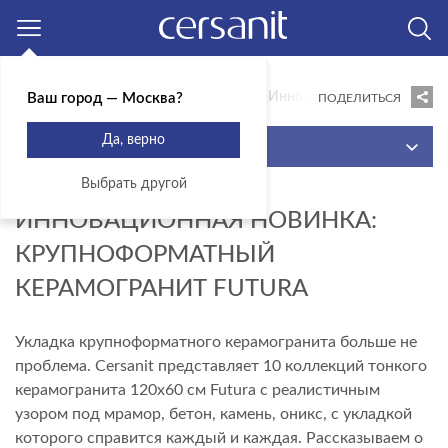
Москва
Главная
Продукты
Новинки
Инновационная новинка: К
Ваш город — Москва?
ПОДЕЛИТЬСЯ
Да, верно
МЕНЮ
Выбрать другой
САНИТАРНЫЙ ФАРФОР И ОБОРУДОВАНИЕ ДЛЯ ВАНН
20.03.2024
CERSANIT
ИННОВАЦИОННАЯ НОВИНКА:
КРУПНОФОРМАТНЫЙ
КЕРАМИЧЕСКАЯ ПЛИТКА CERSANIT
КЕРАМОГРАНИТ FUTURA
САНИТАРНЫЙ ФАРФОР И ОБОРУДОВАНИЕ ДЛЯ ВАНН
MITO
КЕРАМИЧЕСКАЯ ПЛИТКА MITO
Укладка крупноформатного керамогранита больше не
проблема. Cersanit представляет 10 коллекций тонкого
АКЦИИ
керамогранита 120х60 см Futura с реалистичным
НОВИНКИ
узором под мрамор, бетон, камень, оникс, с укладкой
которого справится каждый и каждая. Рассказываем о
СОЗДАЙ СВОЕ ПРОСТРАНСТВО