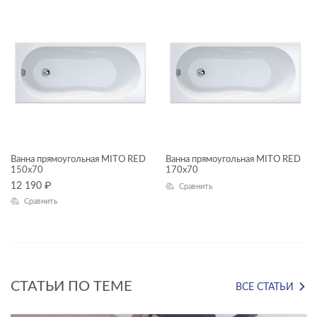
—
Ширина, см
—
Высота, см
—
Глубина, см
Ванна прямоугольная MITO RED
Ванна прямоугольная MITO RED
150x70
170x70
—
12 190
₽
Сравнить
Сравнить
КОММЕРЧЕСКИЕ ПОМЕЩЕНИЯ
Коммерческие помещения
СТАТЬИ ПО ТЕМЕ
ВСЕ СТАТЬИ
ТИП ПРОДУКТА