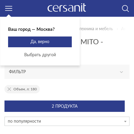
Москва
Главная
Продукты
Mito
Сантехника и мебель
Акрил
Ваш город — Москва?
АКРИЛОВЫЕ ВАННЫ MITO -
Да, верно
ОБЪЕМ 180 Л
Выбрать другой
ФИЛЬТР
АССОРТИМЕНТ
Объем, л: 180
новинка
2 ПРОДУКТА
ГАБАРИТЫ
по популярности
Длина, см