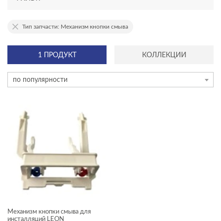
АССОРТИМЕНТ
Тип запчасти: Механизм кнопки смыва
новинка
1 ПРОДУКТ
КОЛЛЕКЦИИ
ТИП ЗАПЧАСТИ
по популярности
Механизм кнопки смыва
Амортизатор
Арматура
Бачок
Держатель клапана
Кнопка
Механизм кнопки смыва для
инсталляций LEON
Кольцо для клапана