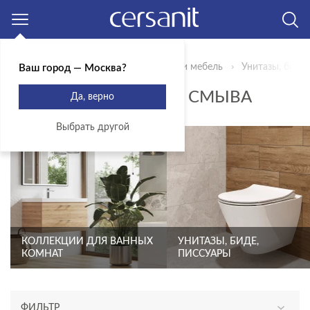
Москва
Главная
Продукты
Сантехника и мебель
Унитазы, биде,
Ваш город — Москва?
МЕХАНИЗМ КНОПКИ СМЫВА
Да, верно
Выбрать другой
КОЛЛЕКЦИИ ДЛЯ ВАННЫХ
УНИТАЗЫ, БИДЕ,
КОМНАТ
ПИССУАРЫ
ФИЛЬТР