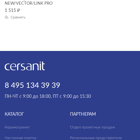
NEW/VECTOR/LINK PRO
1 515
₽
Комлект арматуры
Сравнить
Комплект арматуры
Комплект для подключения унитаза
Комплект креплений
Комплект кронштейнов
Комплект монтажный
Комплект направляющих
8 495 134 39 39
Комплект шпилек
ПН-ЧТ с 9:00 до 18:00, ПТ с 9:00 до 15:30
Кран
Кран для затвора воды
КАТАЛОГ
ПАРТНЕРАМ
Крепление
Керамогранит
Отдел проектных продаж
Микролифт
Настенная плитка
Региональные представители