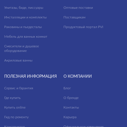
Направляющие
Унитазы, биде, писсуары
Оптовые поставки
Патрубок
Инсталляции и комплекты
Поставщикам
Подводка
Раковины и пьедесталы
Продуктовый портал PVI
Прокладка
Мебель для ванных комнат
Рама
Смесители и душевое
оборудование
Рассекатель
Акриловые ванны
Ревизионный тоннель
ПОЛЕЗНАЯ ИНФОРМАЦИЯ
О КОМПАНИИ
Сиденье
Сливное колено
Сервис и Гарантия
Блог
Тоннель
Где купить
О бренде
Купить online
Контакты
Гид по ремонту
Карьера
Конструктор
Официальное извещение