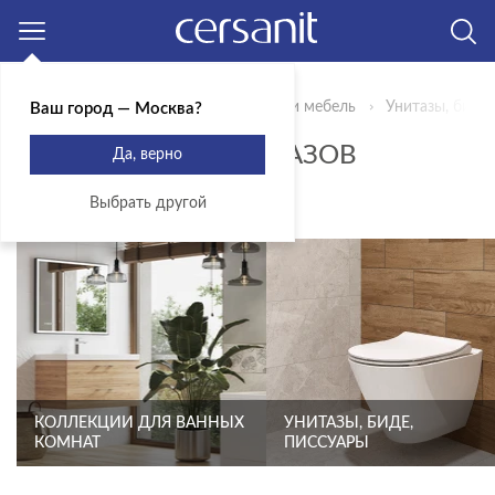
Москва
Главная
Продукты
Сантехника и мебель
Унитазы, биде,
Ваш город — Москва?
СИДЕНЬЯ ДЛЯ УНИТАЗОВ
Да, верно
ТЕРМОПЛАСТ
Выбрать другой
КОЛЛЕКЦИИ ДЛЯ ВАННЫХ
УНИТАЗЫ, БИДЕ,
КОМНАТ
ПИССУАРЫ