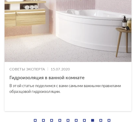
ELIO
TRENTO
CARINA
CITY
COLOUR
МАТЕРИАЛ
DELFI
|
СОВЕТЫ ЭКСПЕРТА
15.07.2020
термопласт
GRANTA
Гидроизоляция в ванной комнате
дюропласт
NATURE
В этой статье поделимся с вами самыми важными правилами
образцовой гидроизоляции.
PARVA
STREET FUSION