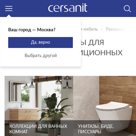
Москва
Главная
Продукты
Сантехника и мебель
Раковины и пь
Ваш город — Москва?
ПОЛУ- И ПЬЕДЕСТАЛЫ ДЛЯ
Да, верно
РАКОВИН ДЛЯ ТРАДИЦИОННЫХ
Выбрать другой
САНУЗЛОВ
КОЛЛЕКЦИИ ДЛЯ ВАННЫХ
УНИТАЗЫ, БИДЕ,
КОМНАТ
ПИССУАРЫ