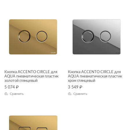
ТИП ПРОДУКТА
кнопки для инсталляций
ЦЕНА, ₽
—
ЦВЕТ
Кнопка ACCENTO CIRCLE для
Кнопка ACCENTO CIRCLE для
AQUA пневматическая пластик
AQUA пневматическая пластик
золотой глянцевый
хром глянцевый
5 074
₽
3 549
₽
Сравнить
Сравнить
КОЛЛЕКЦИЯ
ACCENTO