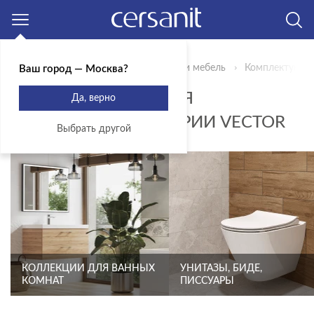
Москва
Главная
Продукты
Сантехника и мебель
Комплектующи
Ваш город — Москва?
КНОПКИ СМЫВА ДЛЯ
Да, верно
ИНСТАЛЛЯЦИЙ К СЕРИИ VECTOR
Выбрать другой
КОЛЛЕКЦИИ ДЛЯ ВАННЫХ
УНИТАЗЫ, БИДЕ,
КОМНАТ
ПИССУАРЫ