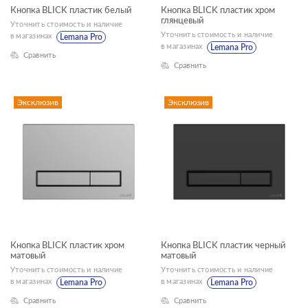
Кнопка BLICK пластик белый
Кнопка BLICK пластик хром
—
глянцевый
Уточнить стоимость и наличие
Уточнить стоимость и наличие
в магазинах
Lemana Pro
в магазинах
Lemana Pro
Глубина, см
Сравнить
Сравнить
—
Эксклюзив
Эксклюзив
ЦВЕТ
ПОДХОДИТ К СЕРИЯМ ИНСТАЛЛЯЦИЙ
Кнопка BLICK пластик хром
Кнопка BLICK пластик черный
VECTOR
матовый
матовый
Уточнить стоимость и наличие
Уточнить стоимость и наличие
AQUA 40 SMART M
в магазинах
в магазинах
Lemana Pro
Lemana Pro
Сравнить
Сравнить
AQUA 40 SMART Р