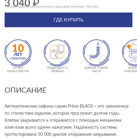
3 040
₽
Рекомендованная розничная цена для региона: Москва
ГДЕ КУПИТЬ
10 ЛЕТ
ПОДХОДИТ К
ДЛИНА ГОФРЫ
ДОН
ГАРАНТИИ НА
ЛЮБЫМ
58СМ
КЛАПАН
СИФОН
ВАННАМ
КЛ
ОПИСАНИЕ
Автоматические сифоны серии Prime BLACK— это лаконичное
по стилистике изделие, которое прослужит долгие годы.
Клапан закрывается и открывается с помощью механизма
клик-клак всего одним нажатием. Надёжность системы
протестирована 50 000 циклов открывания-закрывания.