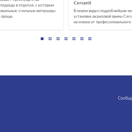
Cersanit
 подхода в отделке, с которым
никальные стильные интерьеры
В новом видео подробнейшая ин
ы проще.
установке акриловой ванны Cersa
на ножки от профессионального 
Cообщи