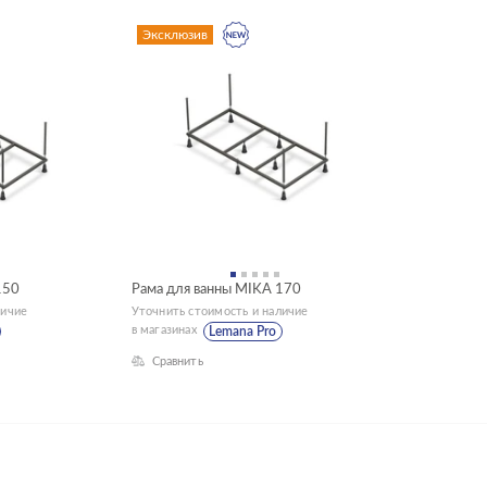
Эксклюзив
150
Рама для ванны MIKA 170
личие
Уточнить стоимость и наличие
в магазинах
Lemana Pro
Сравнить