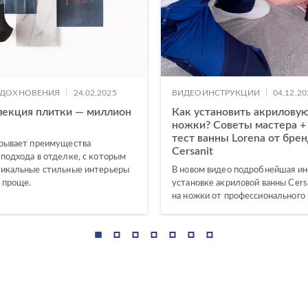
|
|
ВДОХНОВЕНИЯ
24.02.2025
ВИДЕОИНСТРУКЦИИ
04.12.20
лекция плитки — миллион
Как установить акриловую
ножки? Советы мастера +
тест ванны Lorena от бре
крывает преимущества
Cersanit
 подхода в отделке, с которым
никальные стильные интерьеры
В новом видео подробнейшая ин
ы проще.
установке акриловой ванны Cersa
на ножки от профессионального 