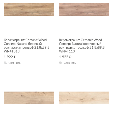
ФОРМАТ ПЛИТКИ, СМ
22x90
ДИЗАЙН
Керамогранит Cersanit Wood
Керамогранит Cersanit Wood
Concept Natural бежевый
Concept Natural коричневый
ректификат рельеф 21,8x89,8
ректификат рельеф 21,8x89,8
КОЛЛЕКЦИЯ
WN4T013
WN4T113
1 922
₽
1 922
₽
Wood Concept Natural
Сравнить
Сравнить
НАЗНАЧЕНИЕ
Универсальный
КОММЕРЧЕСКИЕ ПОМЕЩЕНИЯ