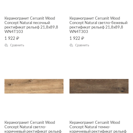
Балконы
Керамогранит Cersanit Wood
Ванная комната
Керамогранит Cersanit Wood
Concept Natural песочный
Concept Natural светло-бежевый
ректификат рельеф 21,8x89,8
ректификат рельеф 21,8x89,8
Внутренняя отделка
WN4T103
WN4T303
1 922
₽
1 922
₽
Гостиная
Сравнить
Сравнить
Коридор
ПРИМЕНЕНИЕ
Кухня
Лифтовые зоны
ФАКТУРА ПОВЕРХНОСТИ
Спальня
ТИП ПОВЕРХНОСТИ
МАТЕРИАЛ
Керамогранит Cersanit Wood
Керамогранит Cersanit Wood
Concept Natural светло-
Concept Natural темно-
коричневый ректификат рельеф
коричневый ректификат рельеф