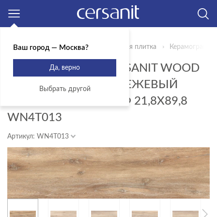
Москва
Главная
Продукты
Керамическая плитка
Керамогранит 
Ваш город — Москва?
КЕРАМОГРАНИТ CERSANIT WOOD
Да, верно
CONCEPT NATURAL БЕЖЕВЫЙ
Выбрать другой
РЕКТИФИКАТ РЕЛЬЕФ 21,8X89,8
WN4T013
Артикул: WN4T013