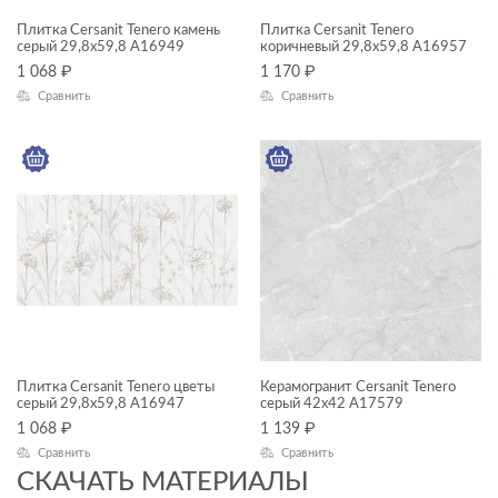
Плитка Cersanit Tenero камень
Плитка Cersanit Tenero
серый 29,8x59,8 A16949
коричневый 29,8x59,8 A16957
1 068
₽
1 170
₽
ФОРМАТ ПЛИТКИ, СМ
Сравнить
Сравнить
30x60
42x42
ГАБАРИТЫ
Ширина, см
—
Длина, см
Плитка Cersanit Tenero цветы
Керамогранит Cersanit Tenero
—
серый 29,8x59,8 A16947
серый 42x42 A17579
1 068
₽
1 139
₽
Сравнить
Сравнить
ДИЗАЙН
СКАЧАТЬ МАТЕРИАЛЫ