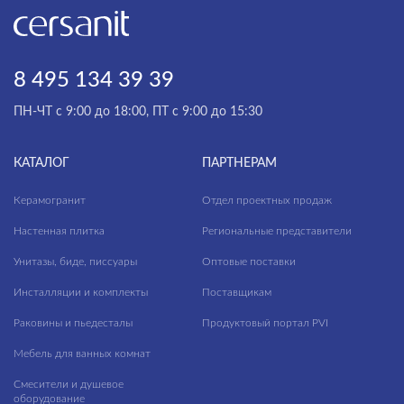
Кафе
ПРИМЕНЕНИЕ
Коридор
8 495 134 39 39
Кухня
ФАКТУРА ПОВЕРХНОСТИ
ПН-ЧТ с 9:00 до 18:00, ПТ с 9:00 до 15:30
Лестницы
ТИП ПОВЕРХНОСТИ
Лифтовые зоны
КАТАЛОГ
ПАРТНЕРАМ
Лоджии
МАТЕРИАЛ
Керамогранит
Отдел проектных продаж
Спальня
Настенная плитка
Региональные представители
Террасы
Унитазы, биде, писсуары
Оптовые поставки
Инсталляции и комплекты
Поставщикам
Раковины и пьедесталы
Продуктовый портал PVI
Мебель для ванных комнат
Смесители и душевое
оборудование