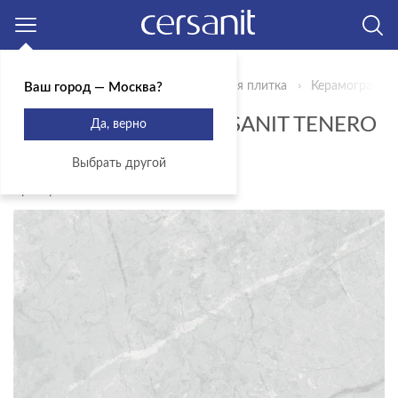
Москва
Главная
Продукты
Керамическая плитка
Керамогранит 
Ваш город — Москва?
КЕРАМОГРАНИТ CERSANIT TENERO
Да, верно
СЕРЫЙ 42X42 A17579
Выбрать другой
Артикул: A17579