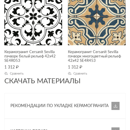
ГАБАРИТЫ
Ширина, см
—
Длина, см
Керамогранит Cersanit Sevilla
Керамогранит Cersanit Sevilla
—
пэчворк белый рельеф 42x42
пэчворк многоцветный рельеф
SE4R053
42x42 SE4R453
1 312
₽
1 312
₽
ДИЗАЙН
Сравнить
Сравнить
СКАЧАТЬ МАТЕРИАЛЫ
КОЛЛЕКЦИЯ
Deco
РЕКОМЕНДАЦИИ ПО УКЛАДКЕ КЕРАМОГРАНИТА
Deco mix
Sevilla