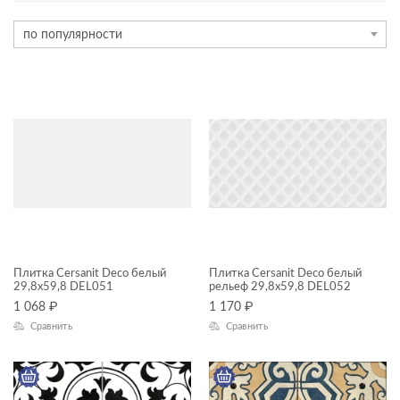
ТИП ПЛИТКИ
по популярности
керамогранит
плитка
ЦЕНА, ₽
—
ЦВЕТ
Плитка Cersanit Deco белый
Плитка Cersanit Deco белый
29,8x59,8 DEL051
рельеф 29,8x59,8 DEL052
1 068
₽
1 170
₽
ФОРМАТ ПЛИТКИ, СМ
Сравнить
Сравнить
30x60
42x42