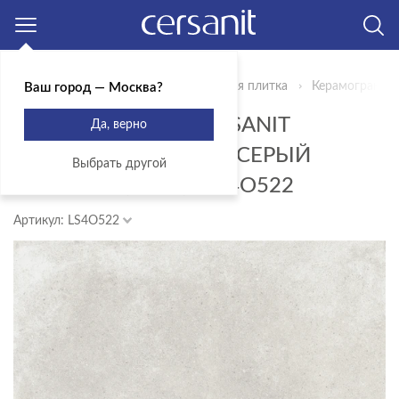
Москва
Главная
Продукты
Керамическая плитка
Керамогранит C
Ваш город — Москва?
КЕРАМОГРАНИТ CERSANIT
Да, верно
LOFTHOUSE СВЕТЛО-СЕРЫЙ
Выбрать другой
РЕЛЬЕФ 29,7X59,8 LS4O522
Артикул: LS4O522