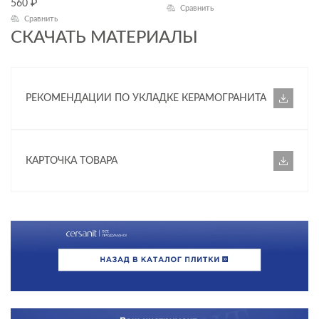
560
₽
Коридор
Сравнить
Сравнить
СКАЧАТЬ МАТЕРИАЛЫ
Лестницы
Лифтовые зоны
ПРИМЕНЕНИЕ
РЕКОМЕНДАЦИИ ПО УКЛАДКЕ КЕРАМОГРАНИТА
ФАКТУРА ПОВЕРХНОСТИ
КАРТОЧКА ТОВАРА
ТИП ПОВЕРХНОСТИ
МАТЕРИАЛ