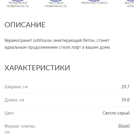
РЕЛЬЕФНАЯ
МАТОВАЯ
МОРОЗОСТОЙКОСТЬ
ВЫСО
ПОВЕРХНОСТЬ
ПОВЕРХНОСТЬ
КЛА
ИЗНОСО
- 
ОПИСАНИЕ
Керамогранит Lofthouse, имитирующий бетон, станет
идеальным продолжением стиля лофт в вашем доме.
ХАРАКТЕРИСТИКИ
Ширина, см
29.7
Длина, см
59.8
Цвет
Светло-серый
Формат плитки,
30x60
см