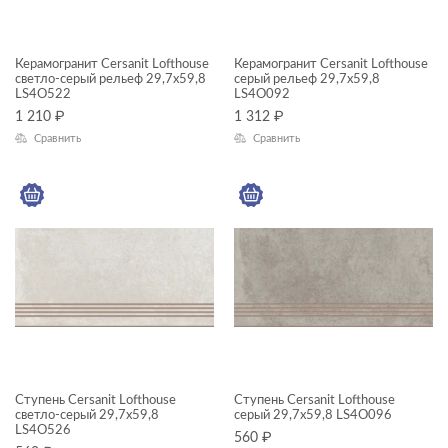
—
Керамогранит Cersanit Lofthouse
Керамогранит Cersanit Lofthouse
светло-серый рельеф 29,7x59,8
ДИЗАЙН
серый рельеф 29,7x59,8
LS4O522
LS4O092
1 210
₽
1 312
₽
КОЛЛЕКЦИЯ
Сравнить
Сравнить
Lofthouse
Lofthouse mix
НАЗНАЧЕНИЕ
Пол
Универсальный
КОММЕРЧЕСКИЕ ПОМЕЩЕНИЯ
Ступень Cersanit Lofthouse
Ступень Cersanit Lofthouse
светло-серый 29,7x59,8
серый 29,7x59,8 LS4O096
Внутренняя отделка
LS4O526
560
₽