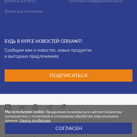
Вопросы и ответы
Политика конфиденциальности
Файлы для скачивания
БУДЬ В КУРСЕ НОВОСТЕЙ CERSANIT!
Cообщим вам о новостях, новых продуктах
и выгодных предложениях
ПОДПИСАТЬСЯ
Мы используем cookie.
Продолжая пользоваться сайтом Cersanit вы
соглашаетесь с политикой в отношении обработки персональных
Цвет и текстура продуктов могут незначительно отличаться из-за
данных.
Узнать подбронее
.
особенностей цветопередачи монитора.
СОГЛАСЕН