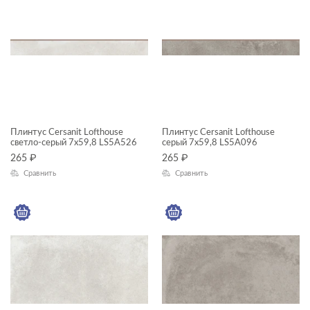
ступень
ЦЕНА, ₽
—
ЦВЕТ
Плинтус Cersanit Lofthouse
Плинтус Cersanit Lofthouse
светло-серый 7x59,8 LS5A526
серый 7x59,8 LS5A096
265
₽
265
₽
Сравнить
Сравнить
ФОРМАТ ПЛИТКИ, СМ
30x60
7x60
ГАБАРИТЫ
Ширина, см