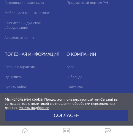
Раковины и пьедесталы
Продуктовый портал PVI
Мебель для ванных комнат
Смесители и душевое
оборудование
Акриловые ванны
ПОЛЕЗНАЯ ИНФОРМАЦИЯ
О КОМПАНИИ
Сервис и Гарантия
Блог
Где купить
О бренде
Купить online
Контакты
Гид по ремонту
Карьера
Мы используем cookie.
Продолжая пользоваться сайтом Cersanit вы
соглашаетесь с политикой в отношении обработки персональных
Конструктор
Официальное извещение
данных.
Узнать подбронее
.
СОГЛАСЕН
Вопросы и ответы
Политика конфиденциальности
Файлы для скачивания