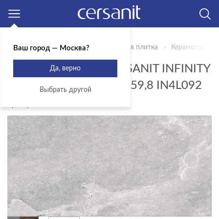
Москва
Главная
Продукты
Керамическая плитка
Керамогранит C
Ваш город — Москва?
КЕРАМОГРАНИТ CERSANIT INFINITY
Да, верно
СЕРЫЙ РЕЛЬЕФ 29,7X59,8 IN4L092
Выбрать другой
Артикул: IN4L092