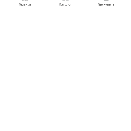
Главная
Каталог
Где купить
БУДЬ В КУРСЕ НОВОСТЕЙ CERSANIT!
Cообщим вам о новостях, новых продуктах
и выгодных предложениях
ПОДПИСАТЬСЯ
Цвет и текстура продуктов могут незначительно отличаться из-за
особенностей цветопередачи монитора.
© 2026 Cersanit. Все права защищены.