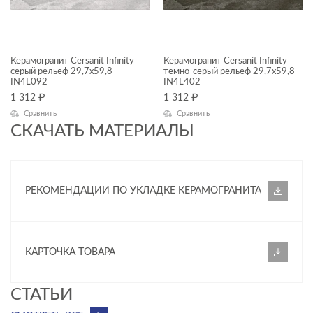
30x60
ДИЗАЙН
Керамогранит Cersanit Infinity
Керамогранит Cersanit Infinity
серый рельеф 29,7x59,8
темно-серый рельеф 29,7x59,8
IN4L092
IN4L402
КОЛЛЕКЦИЯ
1 312
₽
1 312
₽
Сравнить
Сравнить
Infinity
СКАЧАТЬ МАТЕРИАЛЫ
НАЗНАЧЕНИЕ
Универсальный
РЕКОМЕНДАЦИИ ПО УКЛАДКЕ КЕРАМОГРАНИТА
КОММЕРЧЕСКИЕ ПОМЕЩЕНИЯ
Внутренняя отделка
КАРТОЧКА ТОВАРА
Входные группы
CТАТЬИ
Коридор