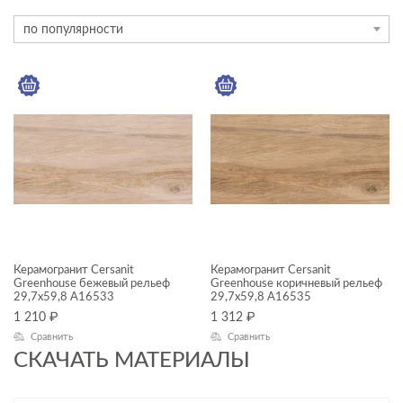
ТИП ПЛИТКИ
по популярности
керамогранит
ЦЕНА, ₽
—
ЦВЕТ
Керамогранит Cersanit
Керамогранит Cersanit
ФОРМАТ ПЛИТКИ, СМ
Greenhouse бежевый рельеф
Greenhouse коричневый рельеф
29,7x59,8 A16533
29,7x59,8 A16535
30x60
1 210
₽
1 312
₽
Сравнить
Сравнить
ДИЗАЙН
СКАЧАТЬ МАТЕРИАЛЫ
КОЛЛЕКЦИЯ