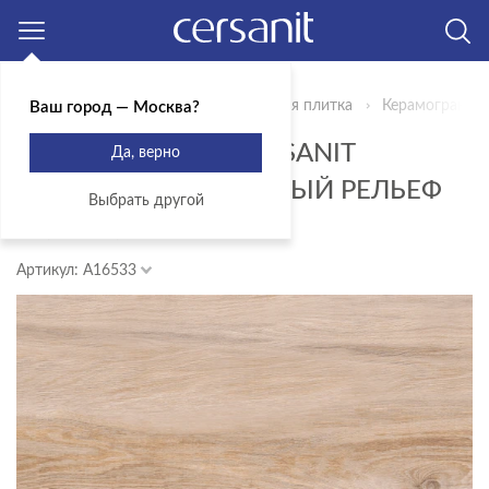
Москва
Главная
Продукты
Керамическая плитка
Керамогранит 
Ваш город — Москва?
КЕРАМОГРАНИТ CERSANIT
Да, верно
GREENHOUSE БЕЖЕВЫЙ РЕЛЬЕФ
Выбрать другой
29,7X59,8 A16533
Артикул: A16533