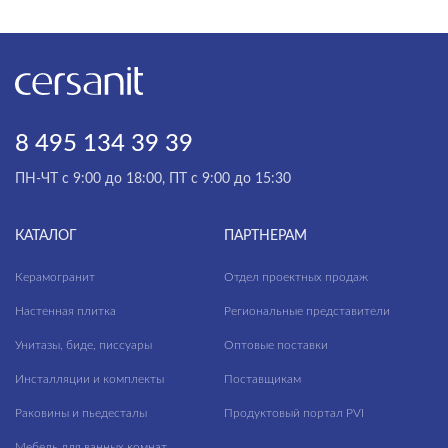
МАТЕРИАЛ
8 495 134 39 39
ПН-ЧТ с 9:00 до 18:00, ПТ с 9:00 до 15:30
КАТАЛОГ
ПАРТНЕРАМ
Керамогранит
Отдел проектных продаж
Настенная плитка
Региональные представители
Унитазы, биде, писсуары
Оптовые поставки
Инсталляции и комплекты
Поставщикам
Раковины и пьедесталы
Продуктовый портал PVI
Мебель для ванных комнат