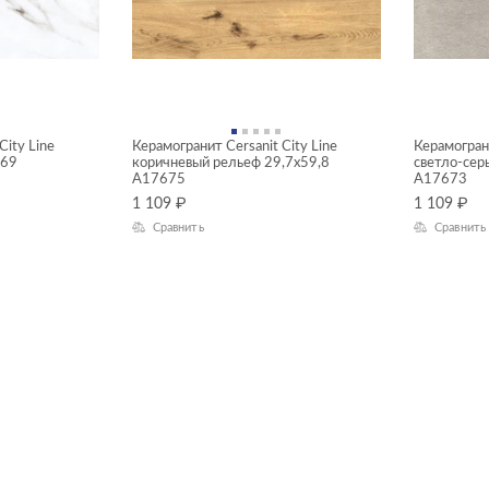
City Line
Керамогранит Cersanit City Line
Керамограни
669
коричневый рельеф 29,7x59,8
светло-сер
A17675
A17673
1 109
₽
1 109
₽
Сравнить
Сравнить