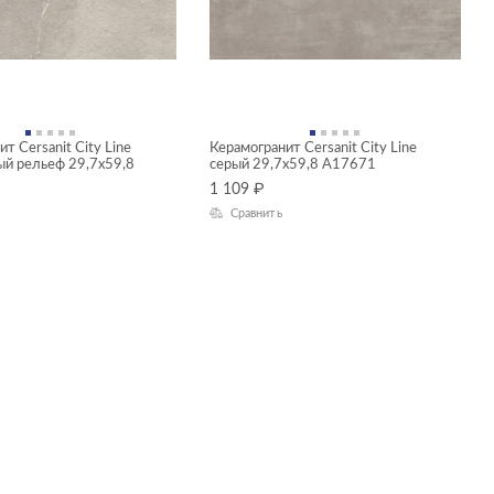
т Cersanit City Line
Керамогранит Cersanit City Line
ый рельеф 29,7x59,8
серый 29,7x59,8 A17671
1 109
₽
Сравнить