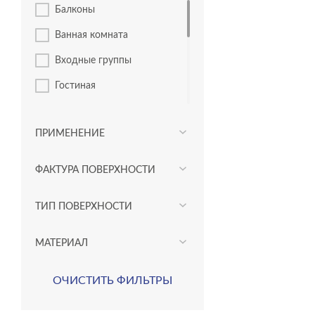
Балконы
Ванная комната
Входные группы
Гостиная
Кафе
ПРИМЕНЕНИЕ
Коридор
Кухня
ФАКТУРА ПОВЕРХНОСТИ
Лестницы
ТИП ПОВЕРХНОСТИ
Лифтовые зоны
Лоджии
МАТЕРИАЛ
Спальня
ОЧИСТИТЬ ФИЛЬТРЫ
Террасы