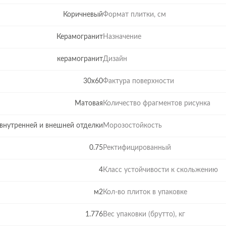
Коричневый
Формат плитки, см
Керамогранит
Назначение
керамогранит
Дизайн
30x60
Фактура поверхности
Матовая
Количество фрагментов рисунка
внутренней и внешней отделки
Морозостойкость
0.75
Ректифицированный
4
Класс устойчивости к скольжению
м2
Кол-во плиток в упаковке
1.776
Вес упаковки (брутто), кг