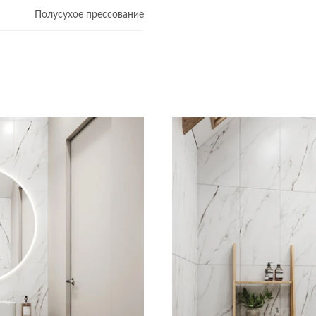
Полусухое прессование