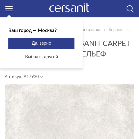
Москва
Главная
Продукты
Керамическая плитка
Керамогранит 
Ваш город — Москва?
КЕРАМОГРАНИТ CERSANIT CARPET
Да, верно
СВЕТЛО-БЕЖЕВЫЙ РЕЛЬЕФ
Выбрать другой
29,8X29,8 A17930
Артикул: A17930