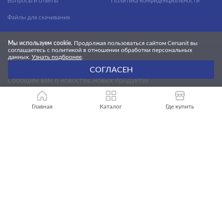
Вопросы и ответы
Политика конфиденциальности
Файлы для скачивания
Мы используем cookie.
Продолжая пользоваться сайтом Cersanit вы
соглашаетесь с политикой в отношении обработки персональных
данных.
Узнать подбронее
.
БУДЬ В КУРСЕ НОВОСТЕЙ CERSANIT!
СОГЛАСЕН
Cообщим вам о новостях, новых продуктах
и выгодных предложениях
Главная
Каталог
Где купить
ПОДПИСАТЬСЯ
Цвет и текстура продуктов могут незначительно отличаться из-за
особенностей цветопередачи монитора.
© 2026 Cersanit. Все права защищены.