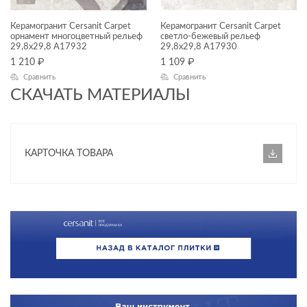
Керамогранит Cersanit Carpet
Керамогранит Cersanit Carpet
ФОРМАТ ПЛИТКИ, СМ
орнамент многоцветный рельеф
светло-бежевый рельеф
29,8x29,8 A17932
29,8x29,8 A17930
30x30
1 210
₽
1 109
₽
Сравнить
Сравнить
ДИЗАЙН
СКАЧАТЬ МАТЕРИАЛЫ
КОЛЛЕКЦИЯ
Carpet
КАРТОЧКА ТОВАРА
НАЗНАЧЕНИЕ
Универсальный
ПРИМЕНЕНИЕ
ФАКТУРА ПОВЕРХНОСТИ