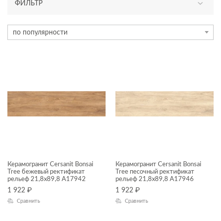
ФИЛЬТР
ТИП ПЛИТКИ
по популярности
керамогранит
ЦВЕТ
ФОРМАТ ПЛИТКИ, СМ
22x90
ДИЗАЙН
Керамогранит Cersanit Bonsai
Керамогранит Cersanit Bonsai
Tree бежевый ректификат
Tree песочный ректификат
рельеф 21,8x89,8 A17942
рельеф 21,8x89,8 A17946
КОЛЛЕКЦИЯ
1 922
₽
1 922
₽
Сравнить
Сравнить
Bonsai Tree