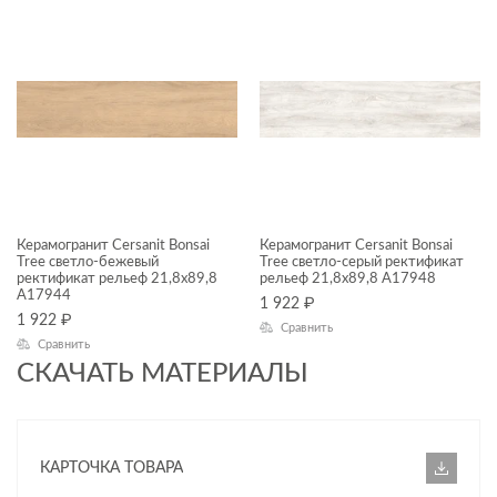
НАЗНАЧЕНИЕ
Универсальный
ПРИМЕНЕНИЕ
ФАКТУРА ПОВЕРХНОСТИ
ТИП ПОВЕРХНОСТИ
Керамогранит Cersanit Bonsai
Керамогранит Cersanit Bonsai
Tree светло-бежевый
Tree светло-серый ректификат
ректификат рельеф 21,8x89,8
рельеф 21,8x89,8 A17948
МАТЕРИАЛ
A17944
1 922
₽
1 922
₽
Сравнить
Сравнить
СКАЧАТЬ МАТЕРИАЛЫ
КАРТОЧКА ТОВАРА